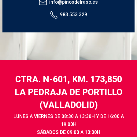
info@pinosdelraso.es
983 553 329
CTRA. N-601, KM. 173,850
LA PEDRAJA DE PORTILLO
(VALLADOLID)
LUNES A VIERNES DE 08:30 A 13:30H Y DE 16:00 A
19:00H
SÁBADOS DE 09:00 A 13:30H