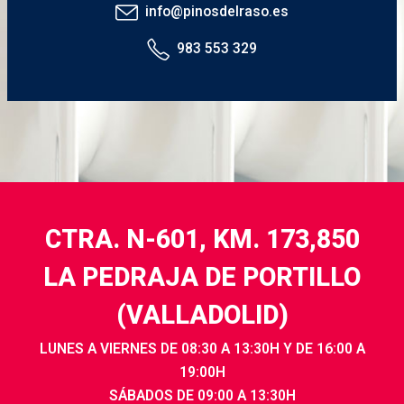
info@pinosdelraso.es
983 553 329
CTRA. N-601, KM. 173,850
LA PEDRAJA DE PORTILLO
(VALLADOLID)
LUNES A VIERNES DE 08:30 A 13:30H Y DE 16:00 A
19:00H
SÁBADOS DE 09:00 A 13:30H