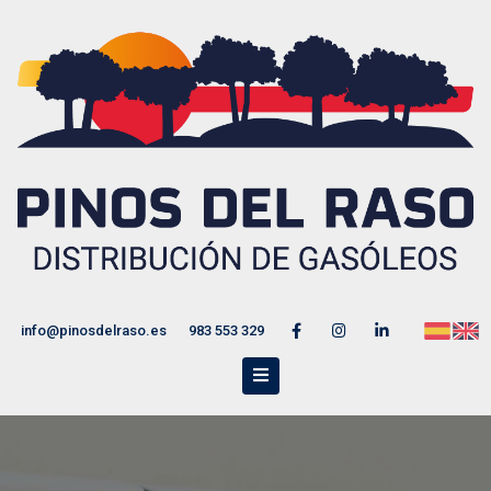
info@pinosdelraso.es
983 553 329