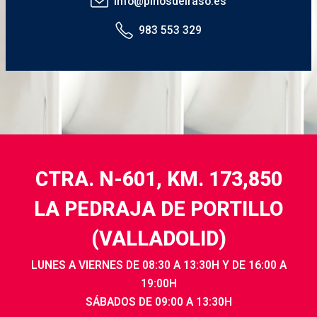
info@pinosdelraso.es
983 553 329
CTRA. N-601, KM. 173,850
LA PEDRAJA DE PORTILLO
(VALLADOLID)
LUNES A VIERNES DE 08:30 A 13:30H Y DE 16:00 A
19:00H
SÁBADOS DE 09:00 A 13:30H