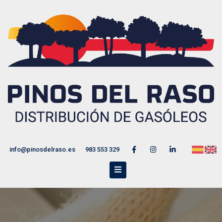
info@pinosdelraso.es
983 553 329