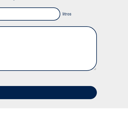
GASOLEO CALEFACCION A DOMICILIO
litros
GASÓLEO CALEFACCIÓN BARATO
GASOLEO CALEFACCION PRECIO HOY
GASOLEO DE CALEFACCION
GASOLEO DE CALEFACCION A DOMICILIO
GASÓLEO DE CALEFACCIÓN PRECIO
GASOLEO DOMESTICO
GASÓLEO DOMESTICO PRECIO
GASÓLEO DOMICILIO
GASOLEO PARA CALEFACCION