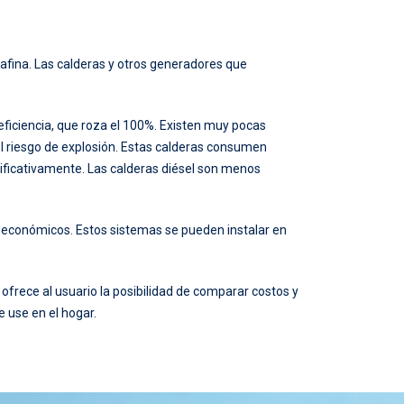
GASOLEO PARA CALEFACCION PRECIO
LITRO DE GASOIL CALEFACCIÓN
rafina. Las calderas y otros generadores que
LITRO GASOIL CALEFACCIÓN
LITRO GASOIL CALEFACCIÓN PRECIO
eficiencia, que roza el 100%. Existen muy pocas
l riesgo de explosión. Estas calderas consumen
MEJOR GASOIL PARA CALEFACCIÓN
ficativamente. Las calderas diésel son menos
MEJOR PRECIO GASOIL CALEFACCIÓN
MEJOR PRECIO GASÓLEO CALEFACCIÓN
 económicos. Estos sistemas se pueden instalar en
PEDIR GASOIL A DOMICILIO
frece al usuario la posibilidad de comparar costos y
PEDIR GASOIL CALEFACCION
 use en el hogar.
PEDIR GASOLEO CALEFACCION
PRECIO ACTUAL DEL GASOIL DE CALEFACCIÓN