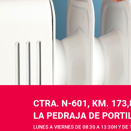
CTRA. N-601, KM. 173
LA PEDRAJA DE PORTI
LUNES A VIERNES DE 08:30 A 13:30H Y DE 