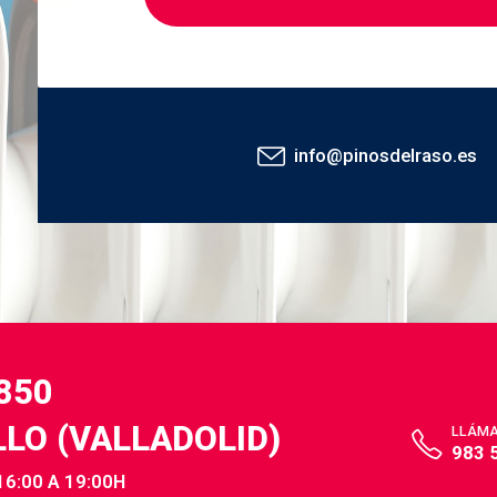
info@pinosdelraso.es
,850
LLO (VALLADOLID)
LLÁM
983 
16:00 A 19:00H