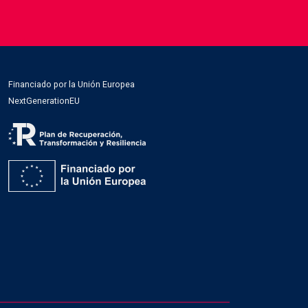
DIESEL AD BLUE
EL PRECIO DEL GASOIL DE CALEFACCIÓN
GAS OIL A DOMICILIO
Financiado por la Unión Europea
GASOIL A
NextGenerationEU
GASOIL A DOMICILIO
GASOIL A DOMICILIO BARATO
GASOIL A DOMICILIO PRECIO
GASOIL AUTOMOCIÓN
GASOIL B BARATO
GASOIL B PARA CALEFACCIÓN
GASOIL B PRECIO