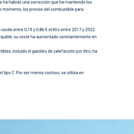
GASOLEO PARA CALEFACCION PRECIO
nte ha habido una corrección que ha mantenido los
te momento, los precios del combustible para
LITRO DE GASOIL CALEFACCIÓN
LITRO GASOIL CALEFACCIÓN
scile entre 0,19 y 0,86 € el litro entre 2017 y 2022.
 asequible, su coste ha aumentado constantemente en
LITRO GASOIL CALEFACCIÓN PRECIO
MEJOR GASOIL PARA CALEFACCIÓN
les, incluido el gasóleo de calefacción por litro, ha
MEJOR PRECIO GASOIL CALEFACCIÓN
 tipo C. Por ser menos costoso, se utiliza en
MEJOR PRECIO GASÓLEO CALEFACCIÓN
PEDIR GASOIL A DOMICILIO
PEDIR GASOIL CALEFACCION
PEDIR GASOLEO CALEFACCION
PRECIO ACTUAL DEL GASOIL DE CALEFACCIÓN