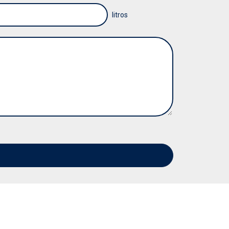
litros
GASOLEO CALEFACCION A DOMICILIO
GASÓLEO CALEFACCIÓN BARATO
GASOLEO CALEFACCION PRECIO HOY
GASOLEO DE CALEFACCION
GASOLEO DE CALEFACCION A DOMICILIO
GASÓLEO DE CALEFACCIÓN PRECIO
GASOLEO DOMESTICO
GASÓLEO DOMESTICO PRECIO
GASÓLEO DOMICILIO
GASOLEO PARA CALEFACCION