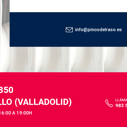
info@pinosdelraso.es
,850
LLO (VALLADOLID)
LLÁM
983 
16:00 A 19:00H