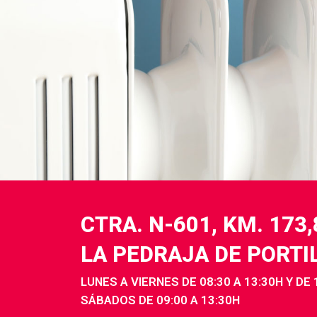
CTRA. N-601, KM. 173
LA PEDRAJA DE PORTI
LUNES A VIERNES DE 08:30 A 13:30H Y DE 
SÁBADOS DE 09:00 A 13:30H