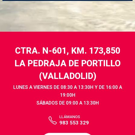
CTRA. N-601, KM. 173,850
LA PEDRAJA DE PORTILLO
(VALLADOLID)
LUNES A VIERNES DE 08:30 A 13:30H Y DE 16:00 A
19:00H
SÁBADOS DE 09:00 A 13:30H
LLÁMANOS
983 553 329