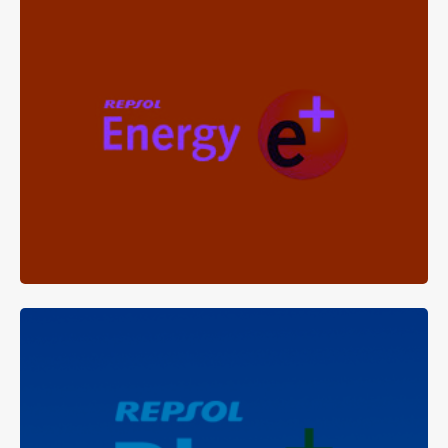
REPSOL ENERGY E+
con una fórmula exclusiva que te permitirá
Carburante
aplicar todo su potencial calorífico a tu hogar.
ADBLUE