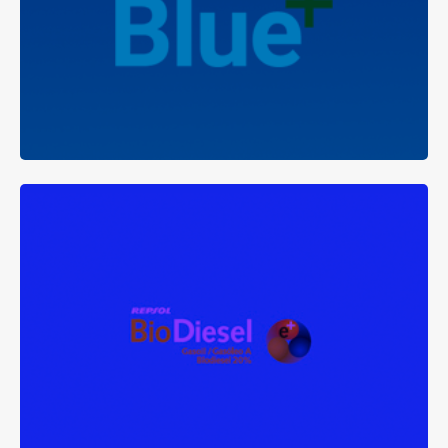
reduce drásticamente los gases
Dispositivo que
producidos por la combustión del
contaminantes
óxidos de nitrógeno (NOx).
gasóleo, en particular los
BIODIESEL E+
que se obtiene a partir de lípidos naturales como
Líquido
aceites vegetales o grasas animales, con o sin uso previo,
mediante procesos industriales de esterificación y
transesterificación.