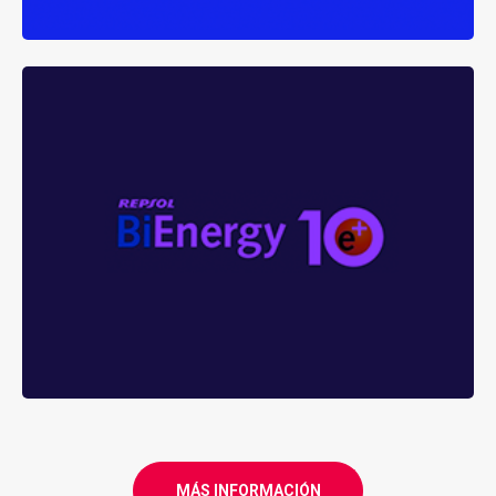
BIENERGY E+10
comercializado en España
gasóleo calefacción
Primer
que cumple con los más altos
estándares de los fabricantes europeos de calderas de
última tecnología.
MÁS INFORMACIÓN