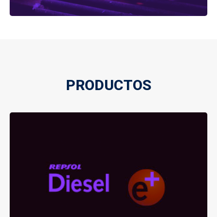
PRODUCTOS
REPSOL DIESEL E+
, resultado de la constante investigación
Gasóleo de tipo A
de Repsol YPF, y de un continuo programa de I+D en
laboratorio, bancos de motores y flotas.