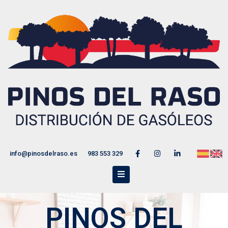
info@pinosdelraso.es
983 553 329
PINOS DEL