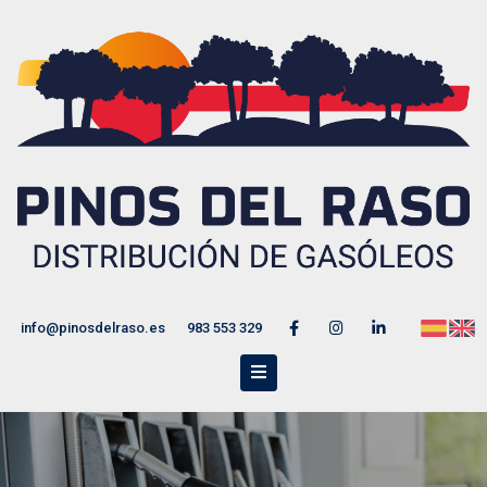
info@pinosdelraso.es
983 553 329