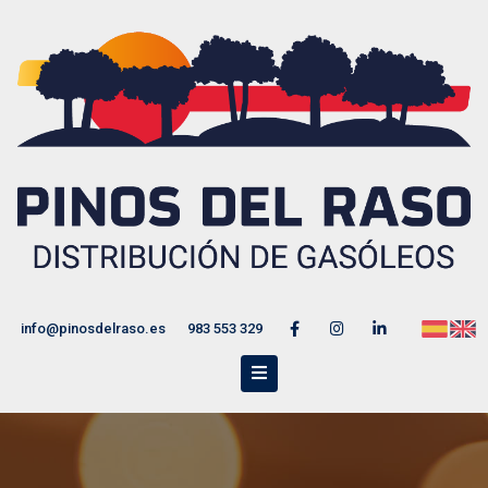
info@pinosdelraso.es
983 553 329