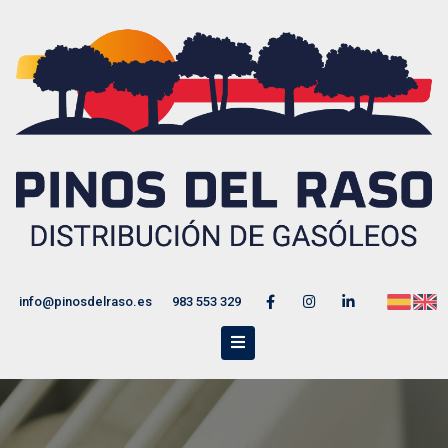
info@pinosdelraso.es
983 553 329