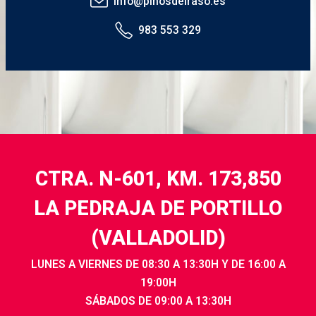
info@pinosdelraso.es
983 553 329
CTRA. N-601, KM. 173,850
LA PEDRAJA DE PORTILLO
(VALLADOLID)
LUNES A VIERNES DE 08:30 A 13:30H Y DE 16:00 A
19:00H
SÁBADOS DE 09:00 A 13:30H