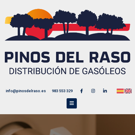
info@pinosdelraso.es
983 553 329